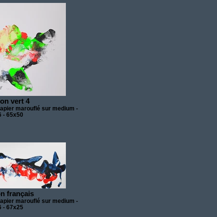
on vert 4
papier marouflé sur medium -
 - 65x50
n français
papier marouflé sur medium -
 - 67x25