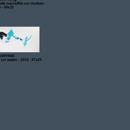
toile marouflée sur medium -
 - 49x32
uereau
sur papier - 2016 - 67x25