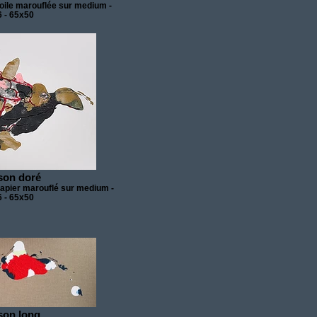
toile marouflée sur medium -
 - 65x50
son doré
papier marouflé sur medium -
 - 65x50
son long