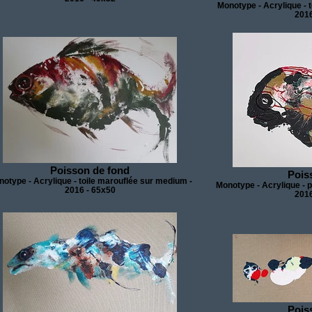
Monotype - Acrylique - 
2016
Poisson de fond
Pois
otype - Acrylique - toile marouflée sur medium -
Monotype - Acrylique - 
2016 - 65x50
2016
Pois