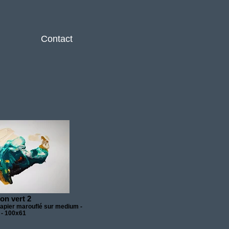
Contact
on vert 2
papier marouflé sur medium -
 - 100x61