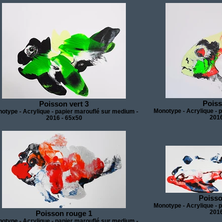
Poiss
Poisson vert 3
Monotype - Acrylique - 
otype - Acrylique - papier marouflé sur medium -
2016
2016 - 65x50
Poisso
Monotype - Acrylique - 
2016
Poisson rouge 1
otype - Acrylique - papier marouflé sur medium -