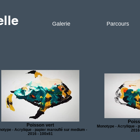
lle
Galerie
Parcours
Poiss
Poisson vert
Monotype - Acrylique - 
otype - Acrylique - papier marouflé sur medium -
2016
2016 - 100x61