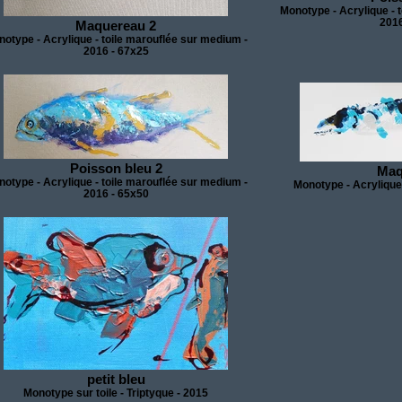
Monotype - Acrylique - 
2016
Maquereau 2
otype - Acrylique - toile marouflée sur medium -
2016 - 67x25
Poisson bleu 2
Maq
otype - Acrylique - toile marouflée sur medium -
Monotype - Acrylique 
2016 - 65x50
petit bleu
Monotype sur toile - Triptyque - 2015