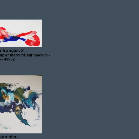
 français 2
papier marouflé sur medium -
 - 49x32
son bleu