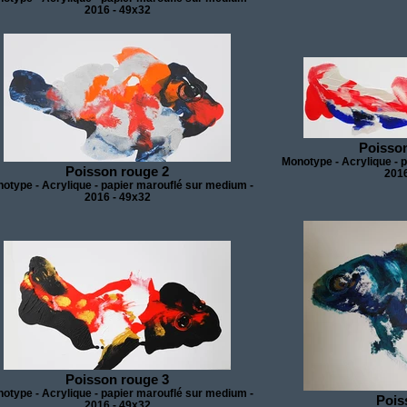
2016 - 49x32
Poisson
Monotype - Acrylique - 
Poisson rouge 2
2016
otype - Acrylique - papier marouflé sur medium -
2016 - 49x32
Poisson rouge 3
otype - Acrylique - papier marouflé sur medium -
Pois
2016 - 49x32